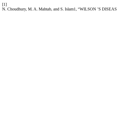
[1]
N. Choudhury, M. A. Mahtab, and S. Islam1, “WILSON ’S DIS