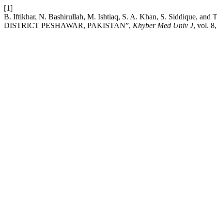
[1]
B. Iftikhar, N. Bashirullah, M. Ishtiaq, S. A. Khan, S. Sid
DISTRICT PESHAWAR, PAKISTAN”,
Khyber Med Univ J
, vol. 8