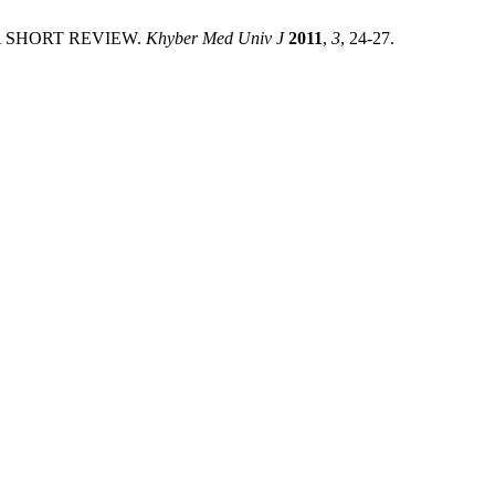
E: A SHORT REVIEW.
Khyber Med Univ J
2011
,
3
, 24-27.