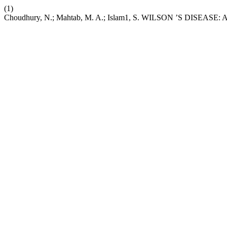
(1)
Choudhury, N.; Mahtab, M. A.; Islam1, S. WILSON ’S DISEAS