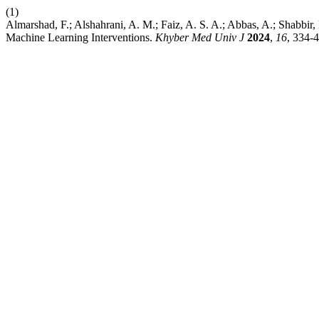
(1)
Almarshad, F.; Alshahrani, A. M.; Faiz, A. S. A.; Abbas, A.; Shabbi
Machine Learning Interventions.
Khyber Med Univ J
2024
,
16
, 334-4