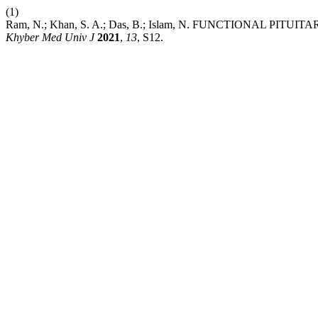
(1)
Ram, N.; Khan, S. A.; Das, B.; Islam, N. FUNCTIONAL 
Khyber Med Univ J
2021
,
13
, S12.